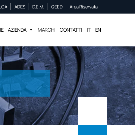
LCA
ADES
D.E.M.
QEED
Area Riservata
ME
AZIENDA
MARCHI
CONTATTI
IT
EN