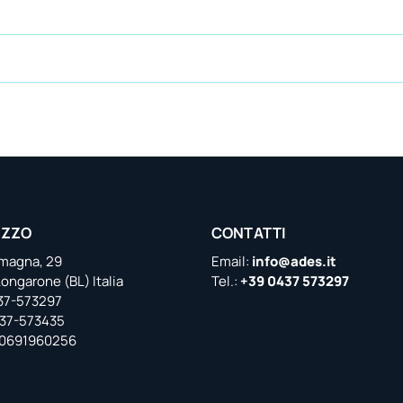
IZZO
CONTATTI
emagna, 29
Email:
info@ades.it
ongarone (BL) Italia
Tel.:
+39 0437 573297
437-573297
437-573435
 00691960256