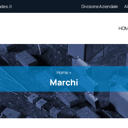
des.it
Divisione Aziendale
A
HO
Home
»
Marchi