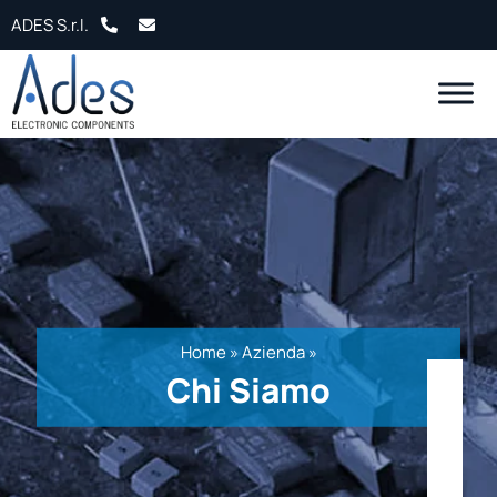
Salta al contenuto
ADES S.r.l.
Home
»
Azienda
»
Chi Siamo