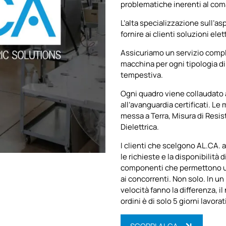
problematiche inerenti al com
L’alta specializzazione sull’a
fornire ai clienti soluzioni elet
Assicuriamo un servizio compl
macchina per ogni tipologia di
tempestiva.
Ogni quadro viene collaudato 
all’avanguardia certificati. Le
messa a Terra, Misura di Resis
Dielettrica.
I clienti che scelgono AL.CA. a
le richieste e la disponibilità
componenti che permettono un
ai concorrenti. Non solo. In un
velocità fanno la differenza, 
ordini è di solo 5 giorni lavorati