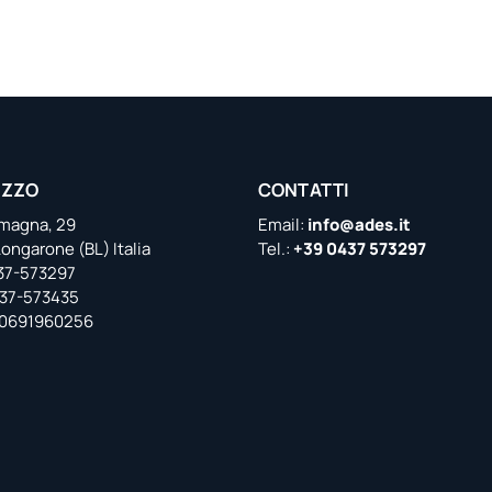
IZZO
CONTATTI
emagna, 29
Email:
info@ades.it
ongarone (BL) Italia
Tel.:
+39 0437 573297
437-573297
437-573435
 00691960256