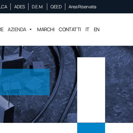
LCA
ADES
D.E.M.
QEED
Area Riservata
ME
AZIENDA
MARCHI
CONTATTI
IT
EN