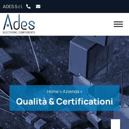
Salta al contenuto
ADES S.r.l.
Home
»
Azienda
»
Qualità & Certificationi